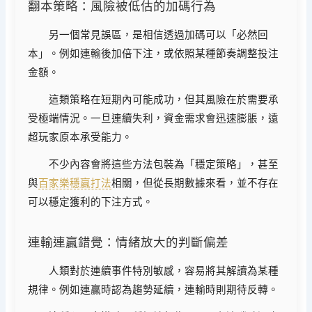
翻本策略：風險被低估的加碼行為
另一個常見誤區，是相信透過加碼可以「必然回
本」。例如連輸後加倍下注，或依照某種節奏調整投注
金額。
這類策略在短期內可能成功，但其風險在於需要承
受極端情況。一旦連續失利，資金需求會迅速膨脹，遠
超玩家原本承受能力。
不少內容會將這些方法包裝為「穩定策略」，甚至
與
百家樂穩贏打法
相關，但從長期數據來看，並不存在
可以穩定獲利的下注方式。
連輸連贏錯覺：情緒放大的判斷偏差
人類對於連續事件特別敏感，容易將其解讀為某種
規律。例如連贏時認為趨勢延續，連輸時則期待反轉。