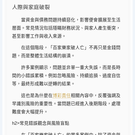
人際與家庭破裂
當資金與債務問題持續惡化，影響便會擴展至生活
層面。常見情況包括隱瞞財務狀況、與家人產生衝突，
甚至影響工作與收入來源。
在這個階段，「百家樂家破人亡」不再只是金錢問
題，而是整體生活結構的崩潰。
許多案例顯示，問題並非單一重大失誤，而是長時
間的小錯誤累積。例如忽略風險、持續追損、過度自信
等，最終形成難以逆轉的結果。
這也是為什麼在
博彩責任
相關內容中，反覆強調及
早識別風險的重要性。當問題已經進入後期階段，處理
難度會大幅提升。
h2>常見錯誤觀念與風險盲點