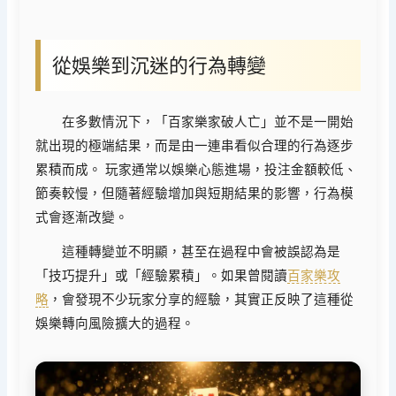
從娛樂到沉迷的行為轉變
在多數情況下，「百家樂家破人亡」並不是一開始
就出現的極端結果，而是由一連串看似合理的行為逐步
累積而成。 玩家通常以娛樂心態進場，投注金額較低、
節奏較慢，但隨著經驗增加與短期結果的影響，行為模
式會逐漸改變。
這種轉變並不明顯，甚至在過程中會被誤認為是
「技巧提升」或「經驗累積」。如果曾閱讀
百家樂攻
略
，會發現不少玩家分享的經驗，其實正反映了這種從
娛樂轉向風險擴大的過程。