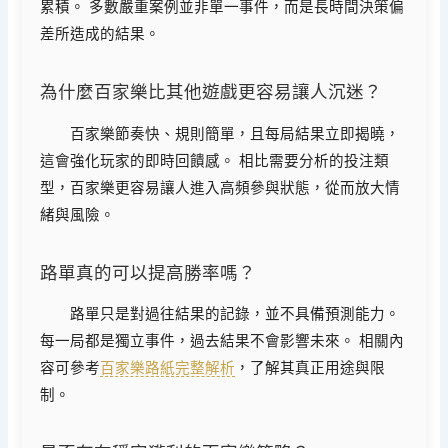
累積。 多數嚴重案例並非單一事件，而是長時間決策偏
差所造成的結果。
為什麼百家樂比其他遊戲更容易讓人沉迷？
百家樂節奏快、規則簡單，且每局結果立即揭曉，
這會強化玩家的即時回饋感。 相比需要分析的投注類
型，百家樂更容易讓人進入高頻參與狀態，從而放大情
緒與風險。
路單真的可以提高勝率嗎？
路單只是對過往結果的記錄，並不具備預測能力。
每一局都是獨立事件，過去結果不會影響未來。 相關內
容可參考
百家樂路紙完整解析
，了解其真正用途與限
制。