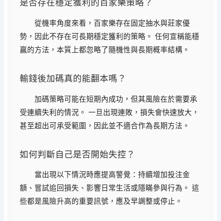
是否存在穩定獲利的百家樂策略？
從機率角度來看，百家樂存在固定抽水與莊家優
勢，因此不存在可長期穩定獲利的策略。 任何宣稱能穩
贏的方法，本質上都忽略了隨機性與長期概率結構。
輸錢後加碼真的能翻本嗎？
加碼策略可能在短期內成功，但其風險在於需要承
受連續失利的情況。 一旦出現連敗，損失會快速放大，
甚至超出可承受範圍，因此並不適合作為長期方法。
如何判斷自己是否開始失控？
當出現以下情況時應提高警覺：持續增加投注金
額、嘗試追回損失、影響日常生活或隱瞞參與行為。 這
些都是風險升高的重要訊號，應及早調整或停止。