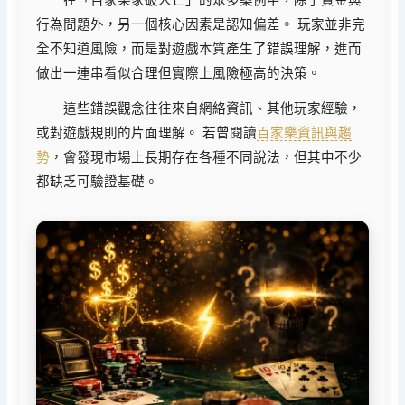
在「百家樂家破人亡」的眾多案例中，除了資金與
行為問題外，另一個核心因素是認知偏差。 玩家並非完
全不知道風險，而是對遊戲本質產生了錯誤理解，進而
做出一連串看似合理但實際上風險極高的決策。
這些錯誤觀念往往來自網絡資訊、其他玩家經驗，
或對遊戲規則的片面理解。 若曾閱讀
百家樂資訊與趨
勢
，會發現市場上長期存在各種不同說法，但其中不少
都缺乏可驗證基礎。