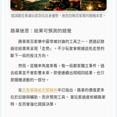
錯誤觀念會讓玩家高估自身優勢，進而忽略百家樂的隨機本質。
路單迷思：結果可預測的錯覺
路單是百家樂中最常被討論的工具之一，透過記錄
過往結果來呈現「走勢」。不少玩家會根據這些走勢判
斷下一局的投注方向。
然而，從機率角度來看，每一局都是獨立事件，過
去結果並不會影響未來。即使連續出現相同結果，也只
是隨機波動的一部分。
在
百家樂路紙完整解析
中已指出，路單的價值更多
在於記錄與輔助，而非預測工具。 當玩家過度依賴路單
時，反而會強化錯誤決策。