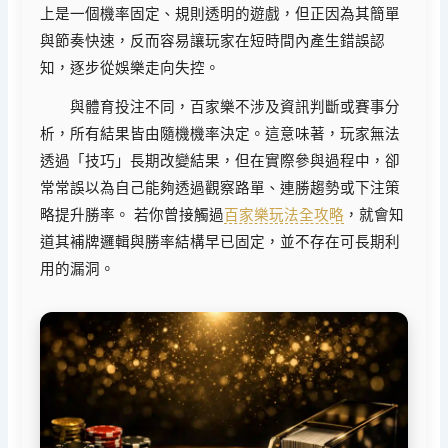
上是一個機率固定、規則透明的遊戲，但正因為其簡單
與節奏快速，反而容易讓玩家在短時間內產生錯誤認
知，逐步從娛樂走向失控。
與體育投注不同，百家樂不涉及資訊判斷或賽事分
析，所有結果皆由隨機機率決定。這意味著，玩家無法
透過「技巧」長期改變結果，但在實際參與過程中，卻
常常誤以為自己能夠透過觀察路單、連勝趨勢或下注策
略提升勝率。 若你曾接觸過
百家樂玩法全攻略
，就會知
道其補牌邏輯與勝率結構早已固定，並不存在可長期利
用的漏洞。