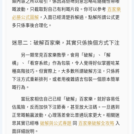
類內容之所以吸引，係因為佢哋刻意忽略咗隨機性帶嚟
嘅波動，只截取對自己有利嘅片段。你可以參考
百家樂
必勝公式圖解
，入面已經清楚拆解過，點解所謂公式更
多只係事後合理化。
迷思二：破解百家樂，其實只係換個方式下注
另一類常見百家樂教學，會用「破解」、「解
構」、「看穿系統」作為包裝，令人覺得好似掌握咗某
種高階技巧。但實際上，大多數所謂破解方法，只係將
下注方式重新排列，或者用複雜語言包裝一個原本簡單
嘅行為。
當玩家相信自己已經「破解」百家樂，就好容易低
估風險，反而加快下注節奏，甚至放大注碼。一旦遇到
正常嘅輸贏波動，心理落差會比普通玩家更大。相關迷
思其實已經喺
破解與公式專題
同
百家樂破解全攻略
入
面詳細說明。