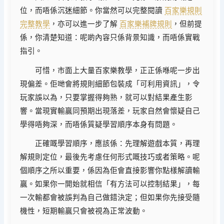
位，而唔係沉迷細節。你當然可以完整閱讀
百家樂規則
完整教學
，亦可以進一步了解
百家樂補牌規則
，但前提
係，你清楚知道：呢啲內容只係背景知識，而唔係實戰
指引。
可惜，市面上大量百家樂教學，正正係喺呢一步出
現偏差。佢哋會將規則細節包裝成「可利用資訊」，令
玩家誤以為，只要掌握得夠熟，就可以對結果產生影
響。當現實輸贏同預期出現落差，玩家自然會懷疑自己
學得唔夠深，而唔係質疑學習順序本身有問題。
正確嘅學習順序，應該係：先理解遊戲本質，再理
解規則定位，最後先考慮任何形式嘅技巧或者策略。呢
個順序之所以重要，係因為佢會直接影響你點樣解讀輸
贏。如果你一開始就相信「有方法可以控制結果」，每
一次輸都會被誤判為自己做錯決定；但如果你先接受隨
機性，短期輸贏只會被視為正常波動。