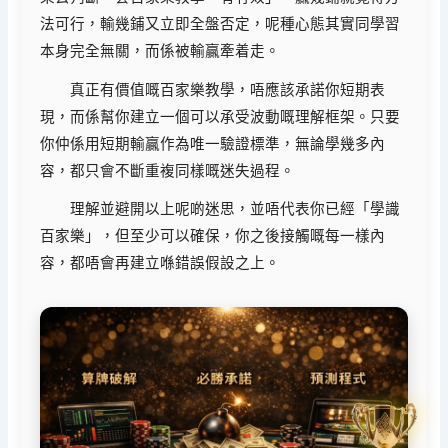
法可行，輸幾鋪又立即全盤否定，呢種心態其實同學習
本身完全無關，而係被輸贏牽着走。
真正有價值嘅百家樂教學，唔應該承諾你短期表
現，而係幫你建立一個可以承受波動嘅理解框架。只要
你仲係用短期輸贏作為唯一驗證標準，無論學幾多內
容，都只會不斷重複同樣嘅迷失過程。
理解並避開以上呢啲迷思，並唔代表你已經「學識
百家樂」，但至少可以確保，你之後接觸嘅每一樣內
容，都唔會再建立喺錯誤假設之上。