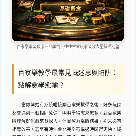
百家樂學習順序一旦顛倒，往往會令玩家吸收大量錯誤期望
百家樂教學最常見嘅迷思與陷阱：
點解愈學愈輸？
當你開始有系統咁接觸百家樂教學之後，好多玩家
都會遇到一個相同感覺：明明學得愈來愈多，對百家樂
嘅理解好似愈來愈深入，但實際落場嘅結果，卻未必有
相應改善，甚至有時仲會比完全冇學過時輸得更快。呢