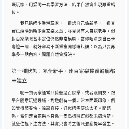
嘅玩家，用緊同一套學習方法，結果自然會出現嚴重錯
位。
我見過唔少香港玩家，一邊話自己係新手，一邊其
實已經睇過唔少百家樂文章；亦見過有人自認老手，但
對百家樂嘅基本定位仍然非常模糊。當你唔清楚自己卡
喺邊一關，就好容易不斷重複同樣嘅錯誤：以為只要再
學多一點內容，問題自然會解決。
第一種狀態：完全新手，連百家樂整體輪廓都
未建立
呢一類玩家通常只係聽過百家樂，或者跟朋友、跟
平台隨意玩過幾鋪，對遊戲有一個非常表面嘅印象，例
如覺得節奏快、輸贏直接、好似唔需要諗太多。問題
係，當你連百家樂本身係一隻點樣嘅遊戲都未搞清楚，
就急住搵下注方法，其實只會將之後嘅混亂提早發生。