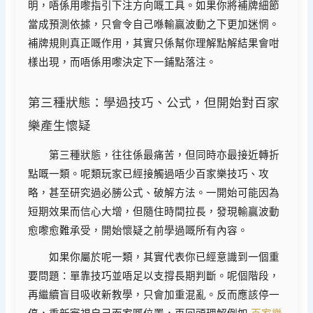
明，唔係用嚟指引下注方向嘅工具。如果你將補牌細節
當成預測依據，只會令自己喺輸贏波動之下更加迷惘。
補牌規則真正嘅作用，其實只係幫你理解點解結果會咁
樣出現，而唔係用嚟決定下一鋪點落注。
第三種狀態：學過技巧、公式，但開始對百家
樂產生懷疑
第三種狀態，往往係最痛苦，但同時亦最接近轉折
點嘅一類。呢類玩家已經接觸過唔少百家樂技巧、攻
略，甚至研究過必勝公式、破解方法。一開始可能因為
短期效果而信心大增，但隨住時間拉長，發現輸贏波動
愈嚟愈難承受，開始懷疑之前學過嘅所有內容。
如果你屬於呢一類，其實代表你已經意識到一個重
要問題：單靠技巧並唔足以支撐長期判斷。呢個階段，
再繼續盲目吸收新教學，只會加重混亂。反而應該停一