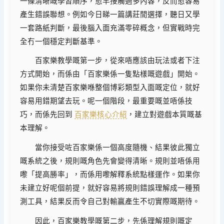
一條清晰嘅學習順序，愈早接觸過多內容，反而愈容易
產生錯誤聯想。例如今日睇一篇講莊閒選擇，聽日又學
一套路紙判斷，最後腦入面充滿零碎概念，但實戰時完
全冇一個穩定判斷基準。
百家樂教學嘅第一步，從來唔應該由玩法或者下注
方式開始，而係由「百家樂係一隻點樣嘅遊戲」開始。
如果你未清楚百家樂喺整個博彩類型入面嘅定位，就好
容易用錯期望去玩。呢一個階段，最重要嘅並唔係技
巧，而係先回到
百家樂核心介紹
，建立對遊戲本質嘅基
本理解。
當你接受咗百家樂係一個高度隨機、結果彼此獨立
嘅系統之後，規則嘅角色先會變得清晰。規則並唔係用
嚟「提高勝率」，而係用嚟解釋系統點樣運作。如果你
未建立好呢個前提，就好容易將規則錯誤理解成一種預
測工具，結果反而令自己對輸贏產生不切實際嘅期待。
因此，百家樂教學嘅第二步，先係理解規則嘅定