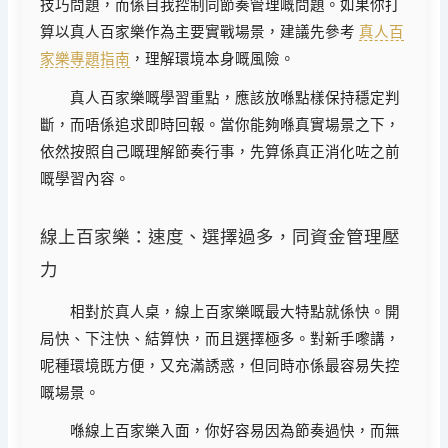
技巧問題，而係自我控制同節奏管理嘅問題。如果你打
算以真人百家樂作為主要實戰場景，建議先參考
真人百
家樂專題指南
，理解環境本身嘅風險。
真人百家樂嘅學習重點，應該放喺點樣保持穩定判
斷，而唔係追求即時回報。當你能夠喺真實場景之下，
依然按照自己嘅理解節奏行事，先算係真正消化咗之前
嘅學習內容。
線上百家樂：速度、選擇過多，同資金管理壓
力
相對於真人桌，線上百家樂嘅最大特點就係快。開
局快、下注快、結算快，而且選擇極多。對新手嚟講，
呢種環境既方便，又充滿誘惑，但同時亦係最容易失控
嘅場景。
喺線上百家樂入面，你好容易因為節奏過快，而無