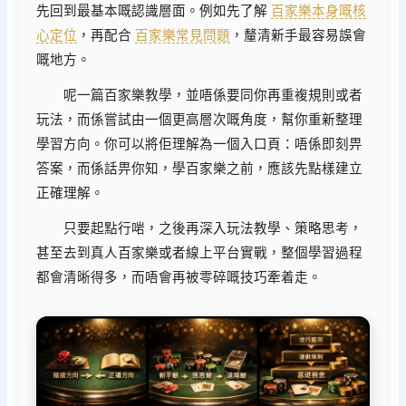
先回到最基本嘅認識層面。例如先了解
百家樂本身嘅核
心定位
，再配合
百家樂常見問題
，釐清新手最容易誤會
嘅地方。
呢一篇百家樂教學，並唔係要同你再重複規則或者
玩法，而係嘗試由一個更高層次嘅角度，幫你重新整理
學習方向。你可以將佢理解為一個入口頁：唔係即刻畀
答案，而係話畀你知，學百家樂之前，應該先點樣建立
正確理解。
只要起點行啱，之後再深入玩法教學、策略思考，
甚至去到真人百家樂或者線上平台實戰，整個學習過程
都會清晰得多，而唔會再被零碎嘅技巧牽着走。