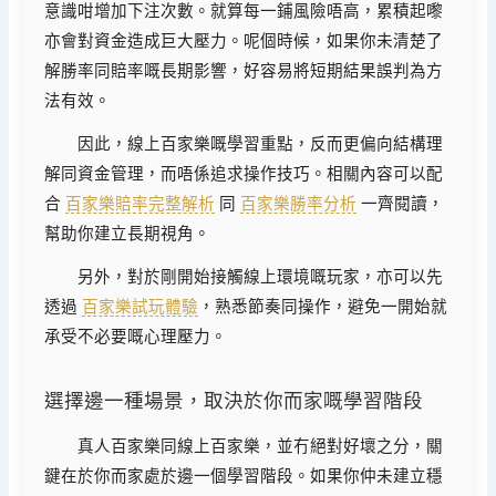
意識咁增加下注次數。就算每一鋪風險唔高，累積起嚟
亦會對資金造成巨大壓力。呢個時候，如果你未清楚了
解勝率同賠率嘅長期影響，好容易將短期結果誤判為方
法有效。
因此，線上百家樂嘅學習重點，反而更偏向結構理
解同資金管理，而唔係追求操作技巧。相關內容可以配
合
百家樂賠率完整解析
同
百家樂勝率分析
一齊閱讀，
幫助你建立長期視角。
另外，對於剛開始接觸線上環境嘅玩家，亦可以先
透過
百家樂試玩體驗
，熟悉節奏同操作，避免一開始就
承受不必要嘅心理壓力。
選擇邊一種場景，取決於你而家嘅學習階段
真人百家樂同線上百家樂，並冇絕對好壞之分，關
鍵在於你而家處於邊一個學習階段。如果你仲未建立穩