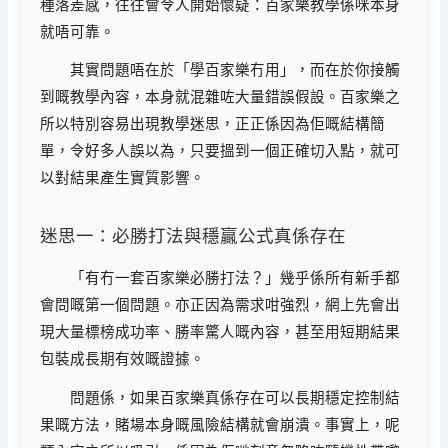
種落差感，往往會令人開始懷疑：百家樂教學係咪本身
就唔可靠。
其實問題唔在於「學百家樂冇用」，而在於你接觸
到嘅教學內容，本身就混雜咗大量錯誤假設。百家樂之
所以特別容易出現教學迷思，正正係因為佢嘅結構簡
單，令好多人誤以為，只要搵到一個正確切入點，就可
以對結果產生實質影響。
迷思一：必勝打法與穩贏公式真係存在
「有冇一套百家樂必勝打法？」幾乎係所有新手都
會問嘅第一個問題。亦正因為需求咁強烈，網上先會出
現大量標榜成功率、勝率驚人嘅內容，甚至用短期結果
包裝成長期有效嘅證據。
問題係，如果百家樂真係存在可以長期穩定控制結
果嘅方法，賭場本身嘅風險結構就會崩潰。事實上，呢