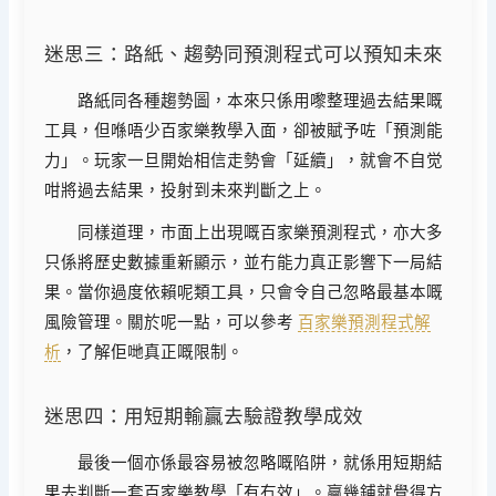
迷思三：路紙、趨勢同預測程式可以預知未來
路紙同各種趨勢圖，本來只係用嚟整理過去結果嘅
工具，但喺唔少百家樂教學入面，卻被賦予咗「預測能
力」。玩家一旦開始相信走勢會「延續」，就會不自觉
咁將過去結果，投射到未來判斷之上。
同樣道理，市面上出現嘅百家樂預測程式，亦大多
只係將歷史數據重新顯示，並冇能力真正影響下一局結
果。當你過度依賴呢類工具，只會令自己忽略最基本嘅
風險管理。關於呢一點，可以參考
百家樂預測程式解
析
，了解佢哋真正嘅限制。
迷思四：用短期輸贏去驗證教學成效
最後一個亦係最容易被忽略嘅陷阱，就係用短期結
果去判斷一套百家樂教學「有冇效」。贏幾鋪就覺得方