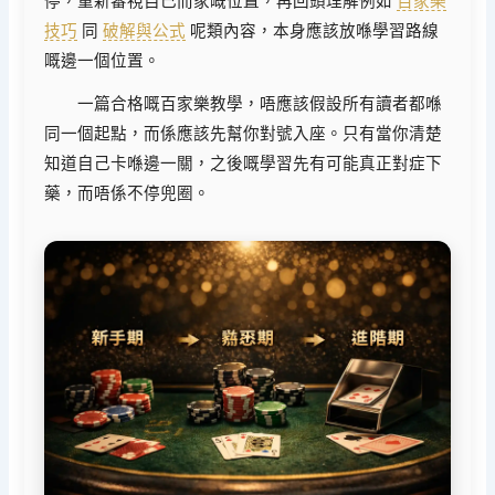
停，重新審視自己而家嘅位置，再回頭理解例如
百家樂
技巧
同
破解與公式
呢類內容，本身應該放喺學習路線
嘅邊一個位置。
一篇合格嘅百家樂教學，唔應該假設所有讀者都喺
同一個起點，而係應該先幫你對號入座。只有當你清楚
知道自己卡喺邊一關，之後嘅學習先有可能真正對症下
藥，而唔係不停兜圈。