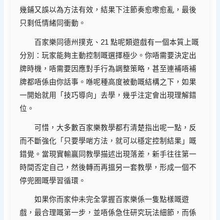
幾鋪又誤以為方法有效，結果下注節奏愈嚟愈亂，最後
只剩低情緒同衝動。
百家樂同德州撲克、21 點呢類遊戲有一個本質上嘅
分別：玩家能夠主動控制嘅選擇極少。你唔需要決定出
牌時機，唔需要因應對手行為調整策略，甚至連補唔補
牌都唔係由你話事。喺呢種高度被動嘅結構之下，如果
一開始就用「技巧導向」去學，幾乎注定會出現理解錯
位。
可惜，大多數百家樂教學都冇清楚指出呢一點，反
而不斷強化「只要學啱方法，就可以穩定控制結果」嘅
錯覺。當現實輸贏同教學描述出現落差，新手往往第一
時間否定自己，然後轉而再搵另一套教學，形成一個不
停兜圈嘅學習循環。
如果你而家仲未完全掌握百家樂係一隻點樣嘅遊
戲，最合理嘅第一步，並唔係急住研究玩法細節，而係