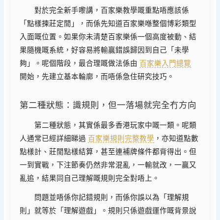
對於完全新手嚟講，百家樂教學嘅重點唔應該係
「點樣揀莊定閒」，而係先知道百家樂喺整個博彩類型
入面嘅位置。如果你未清楚百家樂係一個高度被動、結
果隨機嘅系統，好容易將輸贏錯誤歸因到自己「未學
夠」。呢個階段，最合理嘅做法係由
百家樂入門總覽
開始，先建立基本輪廓，而唔係急住研究技巧。
第二種狀態：識規則，但一落場就完全冇方向
第二種狀態，其實係最多香港玩家中嘅一類。呢類
人通常已經詳細睇過
百家樂規則完整教學
，亦知道點數
點樣計、莊閒點樣結算，甚至連補牌條件都背得出。但
一到實戰，下注節奏仍然非常混亂，一輸就改，一贏又
亂追，結果同自己理解嘅規則完全對唔上。
問題並唔係你記錯規則，而係你誤以為「理解規
則」就等於「理解遊戲」。規則只係遊戲運作嘅背景說