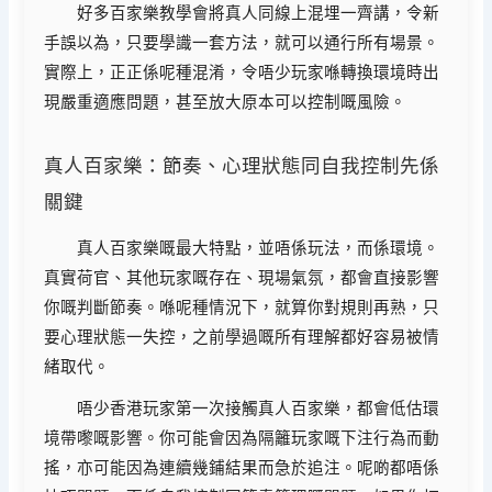
好多百家樂教學會將真人同線上混埋一齊講，令新
手誤以為，只要學識一套方法，就可以通行所有場景。
實際上，正正係呢種混淆，令唔少玩家喺轉換環境時出
現嚴重適應問題，甚至放大原本可以控制嘅風險。
真人百家樂：節奏、心理狀態同自我控制先係
關鍵
真人百家樂嘅最大特點，並唔係玩法，而係環境。
真實荷官、其他玩家嘅存在、現場氣氛，都會直接影響
你嘅判斷節奏。喺呢種情況下，就算你對規則再熟，只
要心理狀態一失控，之前學過嘅所有理解都好容易被情
緒取代。
唔少香港玩家第一次接觸真人百家樂，都會低估環
境帶嚟嘅影響。你可能會因為隔籬玩家嘅下注行為而動
搖，亦可能因為連續幾鋪結果而急於追注。呢啲都唔係