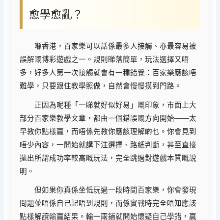
愈學愈亂？
喺香港，百家樂可以話係最多人接觸、亦最容易被
誤解嘅博彩遊戲之一。規則睇落簡單，玩法選擇又唔
多，好多人第一次接觸就會有一種錯覺：百家樂應該唔
難學，只要跟住教學照做，自然會慢慢摸到門路。
正因為呢種「一睇就好似好易」嘅印象，市面上大
部分百家樂教學文章，都由一個錯誤嘅方向開始——太
早教你點樣贏，而唔係先教你應該理解啲乜。你會見到
唔少內容，一開始就講下注選擇、路紙判斷，甚至直接
拋出所謂成功率較高嘅玩法，完全跳過對遊戲本質嘅說
明。
但如果你真係坐低玩過一段時間百家樂，你會發現
問題並唔係自己記唔到規則，而係實戰時完全唔知應該
點樣解讀輸贏結果。輸一兩鋪就開始懷疑自己學錯，贏