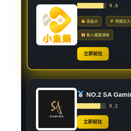
█████████░ 9.6
高返水
快速出入
新人優惠清晰
立即前往
NO.2 SA Ga
████████░░ 9.2
立即前往