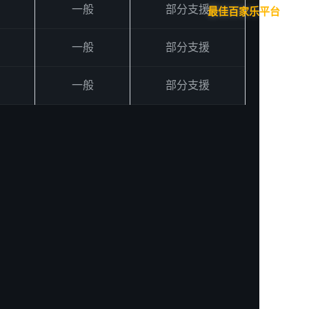
最佳百家乐平台
一般
部分支援
一般
部分支援
一般
部分支援