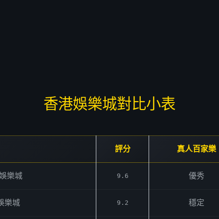
香港娛樂城對比小表
評分
真人百家樂
港娛樂城
優秀
9.6
娛樂城
穩定
9.2