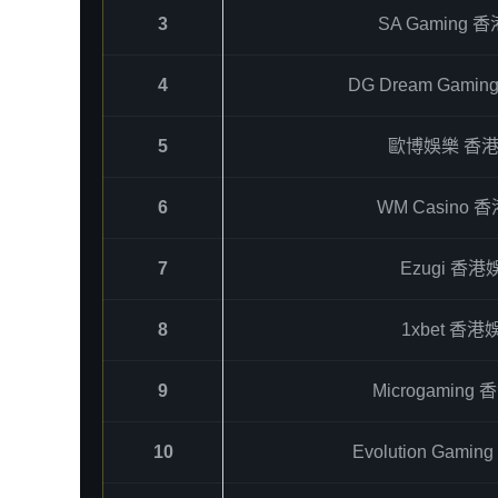
3
SA Gaming
4
DG Dream Gam
5
歐博娛樂 香
6
WM Casino
7
Ezugi 香
8
1xbet 香
9
Microgamin
10
Evolution Gam