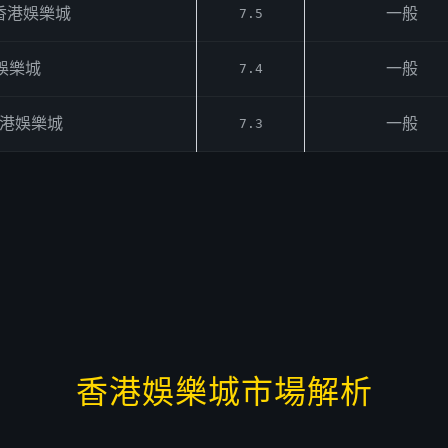
ay 香港娛樂城
一般
7.5
香港娛樂城
一般
7.4
g 香港娛樂城
一般
7.3
香港娛樂城市場解析